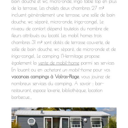
bain douche et wc, micro-onde, frigo table top en plus
de la terrasse. Les chalets deux chambres 27 m²
incluent généralement une terrasse, une salle de bain
douche, wc séparé, micro-onde, frigo-congel. Le
niveau de confort dépend toutefois du nombre de
fleurs attribués au locatif. Les mobil homes trois
chambres 31 m² sont dotés de terrasse couverte, de
salle de bain douche, wc séparé, de micro-onde et de
frigo-congel. Le camping l’Hermitage propose
également la
vente de mobil-home
parmi ses services
En louant ou en
achetant un mobil-home
pour vos
vacances campings à Valras-Plage
, vous jouirez de
nombreux services du camping. A savoir : bar-
restaurant, espace laverie, bibliothèque, location
barbecue...